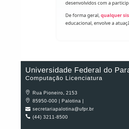
desenvolvidos com a partici
De forma geral,
qualquer si
educacional, envolve a atuaç
Universidade Federal do Par
Computação Licenciatura
Rua Pioneiro, 2153
85950-000 | Palotina |
secretariapalotina@ufpr.br
(44) 3211-8500