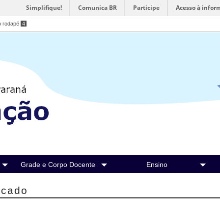
Simplifique!
Comunica BR
Participe
Acesso à infor
o rodapé
4
Grade e Corpo Docente
Ensino
rcado