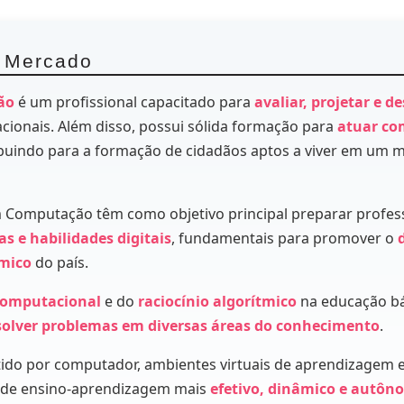
o Mercado
ão
é um profissional capacitado para
avaliar, projetar e d
ionais. Além disso, possui sólida formação para
atuar co
buindo para a formação de cidadãos aptos a viver em um 
m Computação têm como objetivo principal preparar profes
s e habilidades digitais
, fundamentais para promover o
ômico
do país.
omputacional
e do
raciocínio algorítmico
na educação bá
solver problemas em diversas áreas do conhecimento
.
tido por computador, ambientes virtuais de aprendizagem 
o de ensino-aprendizagem mais
efetivo, dinâmico e autô