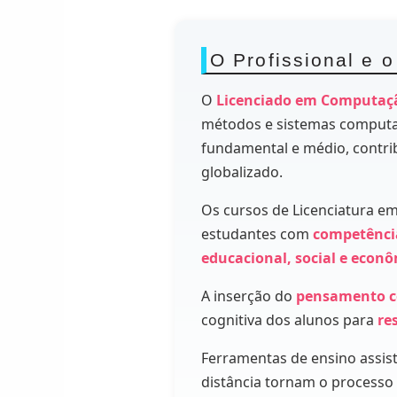
O Profissional e 
O
Licenciado em Computaç
métodos e sistemas computac
fundamental e médio, contri
globalizado.
Os cursos de Licenciatura e
estudantes com
competência
educacional, social e econ
A inserção do
pensamento c
cognitiva dos alunos para
re
Ferramentas de ensino assis
distância tornam o process