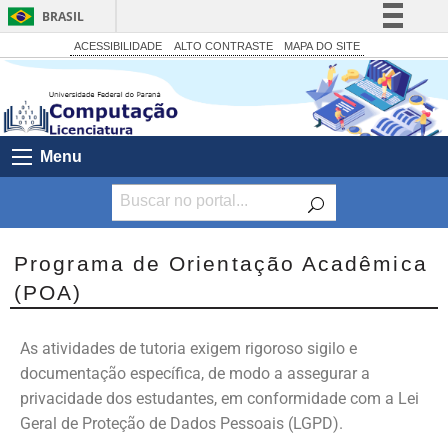
BRASIL
Simplifique!
ACESSIBILIDADE
ALTO CONTRASTE
MAPA DO SITE
Comunica BR
Participe
Acesso à informação
Menu
Legislação
Canais
Programa de Orientação Acadêmica
(POA)
As atividades de tutoria exigem rigoroso sigilo e
documentação específica, de modo a assegurar a
privacidade dos estudantes, em conformidade com a Lei
Geral de Proteção de Dados Pessoais (LGPD).